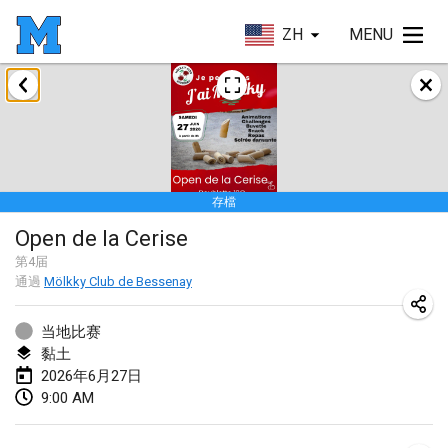
ZH
MENU
2026年1月
Tournoi de la bonne année
2026年1月10日
|
法國
存檔
Open de Boulay Triplette
Open de la Cerise
2026年1月17日
|
法國
第
4
届
取消
通過
Mölkky Club de Bessenay
Concours de Honnelles
2026年1月18日
|
比利時
当地比赛
黏土
Tournoi de Mölkky - Lesfous Dubâtonvaigeois
2026年6月27日
2026年1月31日
|
法國
9:00 AM
2026年2月