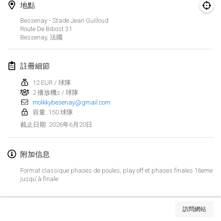
地點
Finska Social Tournament and World Championship Squad Selection
Bessenay - Stade Jean Guilloud
2026年2月1日
|
澳大利亞
Route De Bibost
31
Bessenay
,
法國
Indoor Polish Open 2026 - Doubles
2026年2月7日
|
波蘭
註冊細節
12 EUR / 球隊
Lazala Indoor Cup ZMGZEG
2 播放機s / 球隊
2026年2月7日
|
匈牙利
molkkybesenay@gmail.com
容量: 150 球隊
Indoor Polish Open 2026 - Singles
2026年6月20日
截止日期
:
2026年2月8日
|
波蘭
附加信息
StranaMölkky
2026年2月14日
|
意大利
Format classique phases de poules, play off et phases finales 16eme
jusqu'à finale
GB Master
显示列表
2026年2月21日
|
英國
訪問網站
显示
168
个
由
Mölkk Your World
策划