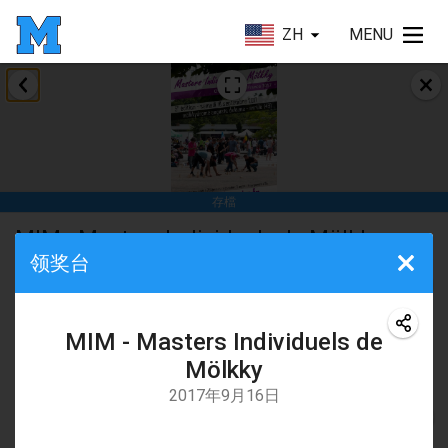
ZH
MENU
2017年4月
Le tournoi du Printemps Parisien
2017年4月8日
|
法國
存檔
Tournoi de l'AS St Aignan
MIM - Masters Individuels de Mölkky
2017年4月8日
|
法國
领奖台
通過
Mölkky Club d'Anjou - MKA
Cluny Mölkky Open
2017年4月8日
|
法國
当地比赛
碎石
MIM - Masters Individuels de
Poikkitieteellinen Mölkky
2017年9月16日
Mölkky
2017年4月24日
|
芬蘭
2017年9月16日
地點
Akateemisen Mölkyn Maailmanmestaruuskisa
Mölkkyodrome Auguste Delaune