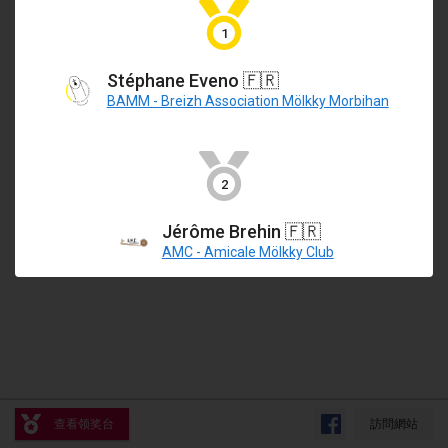
2017年4月29日
|
芬蘭
Rond Point Du Générale De Gaulle
Avrillé
,
法國
1
2017年5月
Stéphane Eveno
🇫🇷
註冊細節
St-Philbert-de-Mölkky
BAMM - Breizh Association Mölkky Morbihan
2017年5月1日
|
法國
1 播放機 / 球隊
molkky.club.anjou@gmail.com
容量: 256 球隊
Rodamiento Cup
2
2017年5月4日
|
捷克共和國
Jérôme Brehin
🇫🇷
Open de France
AMC - Amicale Mölkky Club
2017年5月5日
|
法國
2017年6月
Fiv’Internationale Mölkky Cup
2017年6月4日
|
法國
显示列表
查看领奖台
訪問網站
显示
29
个
Open du MCEN
由
Mölkk Your World
策划