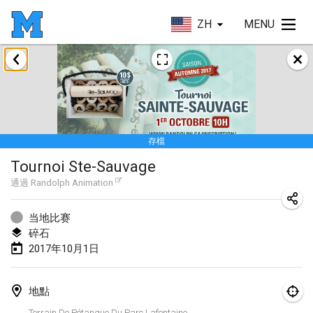
ZH
MENU
2017年4月
Le tournoi du Printemps Parisien
2017年4月8日
|
法國
存檔
Tournoi de l'AS St Aignan
Tournoi Ste-Sauvage
2017年4月8日
|
法國
通過
Randolph Animation
Cluny Mölkky Open
2017年4月8日
|
法國
当地比赛
碎石
Poikkitieteellinen Mölkky
2017年10月1日
2017年4月24日
|
芬蘭
地點
Akateemisen Mölkyn Maailmanmestaruuskisa
Terrain De Pétanque Du Parc Lafontaine