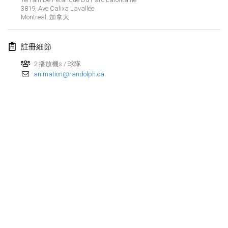
2017年4月29日
|
芬蘭
3819, Ave Calixa Lavallée
Montreal
,
加拿大
2017年5月
註冊細節
St-Philbert-de-Mölkky
2017年5月1日
|
法國
2 播放機s / 球隊
animation@randolph.ca
Rodamiento Cup
2017年5月4日
|
捷克共和國
Open de France
2017年5月5日
|
法國
2017年6月
Fiv’Internationale Mölkky Cup
2017年6月4日
|
法國
显示列表
显示
29
个
Open du MCEN
由
Mölkk Your World
策划