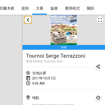
芬蘭木棋
規則
大賽
協會
應用程式
關於
2017年4月
Le tournoi du Printemps Parisien
2017年4月8日
|
法國
存檔
Tournoi de l'AS St Aignan
Tournoi Serge Terrazzoni
2017年4月8日
|
法國
通過
Mölkky Toulouse Club
Cluny Mölkky Open
2017年4月8日
|
法國
当地比赛
2017年10月1日
Poikkitieteellinen Mölkky
9:00 AM
2017年4月24日
|
芬蘭
地點
Akateemisen Mölkyn Maailmanmestaruuskisa
Boulodrome François Carbonne