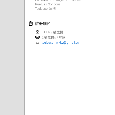
2017年4月29日
|
芬蘭
Rue Des Gongous
Toulouse
,
法國
2017年5月
註冊細節
St-Philbert-de-Mölkky
2017年5月1日
|
法國
5 EUR / 播放機
2 播放機s / 球隊
toulousemolkky@gmail.com
Rodamiento Cup
2017年5月4日
|
捷克共和國
Open de France
2017年5月5日
|
法國
2017年6月
Fiv’Internationale Mölkky Cup
2017年6月4日
|
法國
Open du MCEN