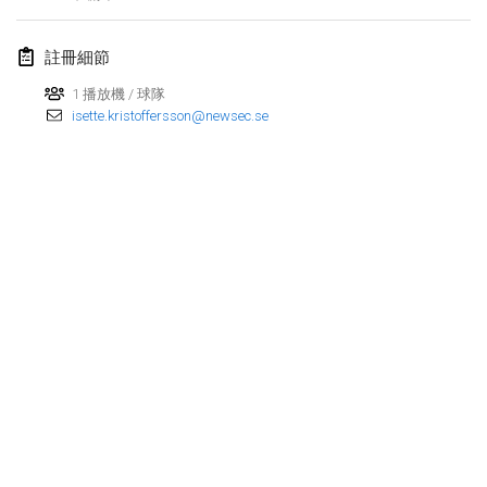
2017年4月29日
|
芬蘭
註冊細節
2017年5月
1 播放機 / 球隊
St-Philbert-de-Mölkky
isette.kristoffersson@newsec.se
2017年5月1日
|
法國
Rodamiento Cup
2017年5月4日
|
捷克共和國
Open de France
2017年5月5日
|
法國
2017年6月
Fiv’Internationale Mölkky Cup
2017年6月4日
|
法國
显示列表
显示
29
个
Open du MCEN
由
Mölkk Your World
策划