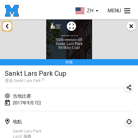
ZH
MENU
2017年4月
Le tournoi du Printemps Parisien
2017年4月8日
|
法國
存檔
Tournoi de l'AS St Aignan
Sankt Lars Park Cup
2017年4月8日
|
法國
通過
Sankt Lars Park
Cluny Mölkky Open
2017年4月8日
|
法國
当地比赛
2017年9月7日
Poikkitieteellinen Mölkky
2017年4月24日
|
芬蘭
地點
Sankt Lars Park
Akateemisen Mölkyn Maailmanmestaruuskisa
Lund
,
瑞典