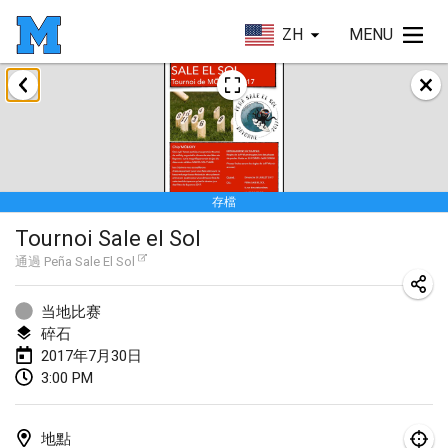
ZH
MENU
2017年4月
Le tournoi du Printemps Parisien
2017年4月8日
|
法國
存檔
Tournoi de l'AS St Aignan
Tournoi Sale el Sol
2017年4月8日
|
法國
通過
Peña Sale El Sol
Cluny Mölkky Open
2017年4月8日
|
法國
当地比赛
碎石
Poikkitieteellinen Mölkky
2017年7月30日
3:00 PM
2017年4月24日
|
芬蘭
Akateemisen Mölkyn Maailmanmestaruuskisa
地點