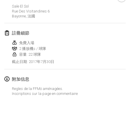
2017年4月29日
|
芬蘭
Sale El Sol
Rue Des Visitandines
6
Bayonne
,
法國
2017年5月
St-Philbert-de-Mölkky
註冊細節
2017年5月1日
|
法國
免費入場
2 播放機s / 球隊
Rodamiento Cup
容量: 22 球隊
2017年5月4日
|
捷克共和國
2017年7月30日
截止日期
:
Open de France
2017年5月5日
|
法國
附加信息
Regles de la FFMö aménagées.
Inscriptions sur la page en commentaire
2017年6月
Fiv’Internationale Mölkky Cup
2017年6月4日
|
法國
显示列表
显示
29
个
Open du MCEN
由
Mölkk Your World
策划