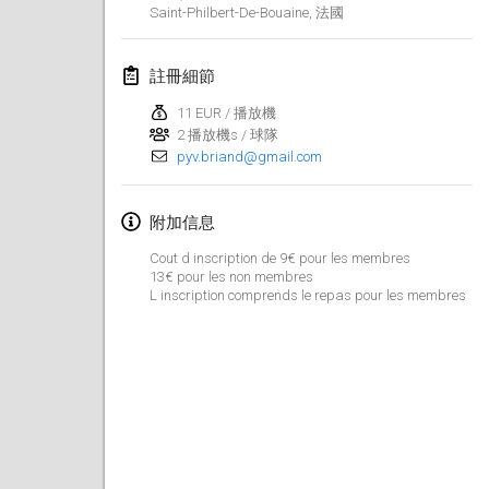
2017年4月29日
|
芬蘭
Saint-Philbert-De-Bouaine
,
法國
2017年5月
註冊細節
St-Philbert-de-Mölkky
11 EUR / 播放機
2 播放機s / 球隊
2017年5月1日
|
法國
pyv.briand@gmail.com
Rodamiento Cup
2017年5月4日
|
捷克共和國
附加信息
Cout d inscription de 9€ pour les membres
Open de France
13€ pour les non membres
2017年5月5日
|
法國
L inscription comprends le repas pour les membres
2017年6月
Fiv’Internationale Mölkky Cup
2017年6月4日
|
法國
Open du MCEN