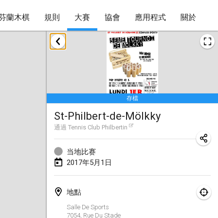
芬蘭木棋
規則
大賽
協會
應用程式
關於
2017年4月
Le tournoi du Printemps Parisien
2017年4月8日
|
法國
存檔
Tournoi de l'AS St Aignan
St-Philbert-de-Mölkky
2017年4月8日
|
法國
通過
Tennis Club Philbertin
Cluny Mölkky Open
2017年4月8日
|
法國
当地比赛
2017年5月1日
Poikkitieteellinen Mölkky
2017年4月24日
|
芬蘭
地點
Salle De Sports
Akateemisen Mölkyn Maailmanmestaruuskisa
7054, Rue Du Stade