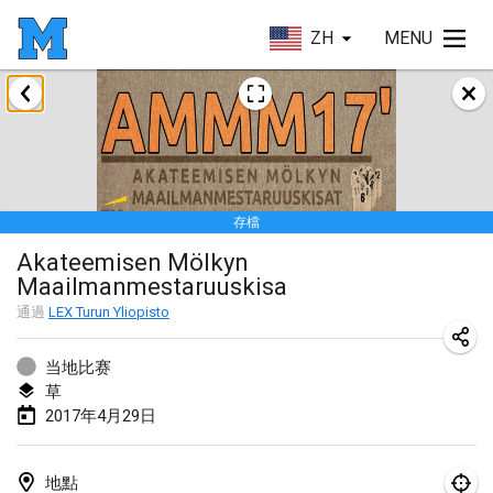
ZH
MENU
2017年4月
Le tournoi du Printemps Parisien
2017年4月8日
|
法國
存檔
Tournoi de l'AS St Aignan
Akateemisen Mölkyn
2017年4月8日
|
法國
Maailmanmestaruuskisa
Cluny Mölkky Open
通過
LEX Turun Yliopisto
2017年4月8日
|
法國
当地比赛
Poikkitieteellinen Mölkky
草
2017年4月29日
2017年4月24日
|
芬蘭
Akateemisen Mölkyn Maailmanmestaruuskisa
地點