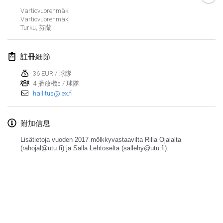
2017年4月29日
|
芬蘭
Vartiovuorenmäki
Vartiovuorenmäki
Turku
,
芬蘭
2017年5月
St-Philbert-de-Mölkky
註冊細節
2017年5月1日
|
法國
36 EUR / 球隊
4 播放機s / 球隊
Rodamiento Cup
hallitus@lex.fi
2017年5月4日
|
捷克共和國
Open de France
附加信息
2017年5月5日
|
法國
Lisätietoja vuoden 2017 mölkkyvastaavilta Rilla Ojalalta
(rahojal@utu.fi) ja Salla Lehtoselta (sallehy@utu.fi).
2017年6月
Fiv’Internationale Mölkky Cup
2017年6月4日
|
法國
显示列表
显示
29
个
Open du MCEN
由
Mölkk Your World
策划