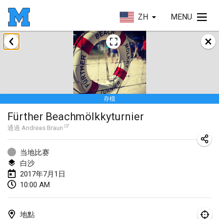
ZH
MENU
2017年4月
Le tournoi du Printemps Parisien
2017年4月8日
|
法國
存檔
Tournoi de l'AS St Aignan
Fürther Beachmölkkyturnier
2017年4月8日
|
法國
通過
Andreas Braun
Cluny Mölkky Open
2017年4月8日
|
法國
当地比赛
白沙
Poikkitieteellinen Mölkky
2017年7月1日
10:00 AM
2017年4月24日
|
芬蘭
Akateemisen Mölkyn Maailmanmestaruuskisa
地點