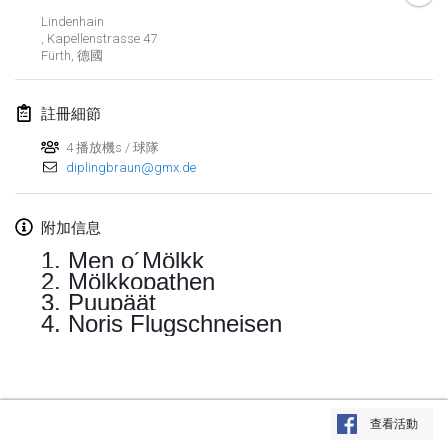
2017年4月29日
|
芬蘭
Lindenhain
, Kapellenstrasse 47
Fürth
,
德國
2017年5月
St-Philbert-de-Mölkky
註冊細節
2017年5月1日
|
法國
4 播放機s / 球隊
diplingbraun@gmx.de
Rodamiento Cup
2017年5月4日
|
捷克共和國
附加信息
Open de France
1. Men o´Mölkk
2017年5月5日
|
法國
2. Mölkkopathen
3. Puupäät
4. Noris Flugschneisen
2017年6月
Fiv’Internationale Mölkky Cup
2017年6月4日
|
法國
显示列表
查看活動
显示
29
个
Open du MCEN
由
Mölkk Your World
策划