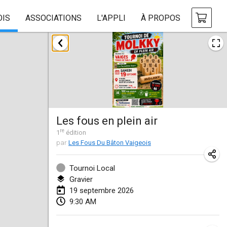
OIS
ASSOCIATIONS
L'APPLI
À PROPOS
août 2026
Challenge des Ducasses
9 août 2026
|
Belgique
Mölkky on the Beach
Les fous en plein air
11 août 2026
|
France
re
1
édition
par
Les Fous Du Bâton Vaigeois
MM - World Championships
14 août 2026
|
Finlande
Tournoi Local
Gravier
Coney Island Open
19 septembre 2026
22 août 2026
|
États-Unis
9:30 AM
Grand Prix Polski 2026 - Round 5 (Final)