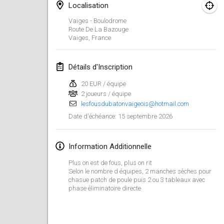
29 août 2026
|
Pologne
Localisation
Vaiges - Boulodrome
Norddeutsche Mölkky Meisterschaft (open)
Route De La Bazouge
29 août 2026
|
Allemagne
Vaiges
,
France
Fours Polish Championship 2026
Détails d'Inscription
30 août 2026
|
Pologne
20 EUR / équipe
2 joueurs / équipe
Open de midi Pyrénées
lesfousdubatonvaigeois@hotmail.com
30 août 2026
|
France
15 septembre 2026
Date d'échéance
:
septembre 2026
Information Additionnelle
Mistrovství ČR trojic
Plus on est de fous, plus on rit
5 sept. 2026
|
République tchèque
Selon le nombre d équipes, 2 manches sèches pour
chasue patch de poule puis 2 ou 3 tableaux avec
phase éliminatoire directe
Open de Surzur
5 sept. 2026
|
France