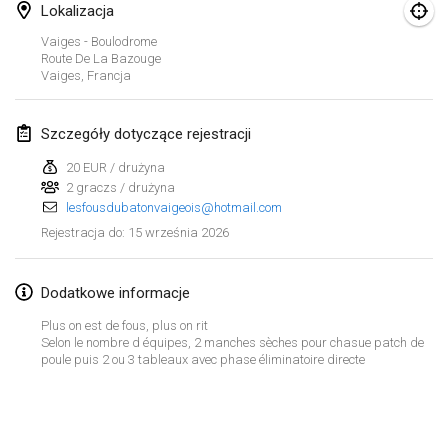
29 sie 2026
|
Polska
Lokalizacja
Vaiges - Boulodrome
Norddeutsche Mölkky Meisterschaft (open)
Route De La Bazouge
29 sie 2026
|
Niemcy
Vaiges
,
Francja
Fours Polish Championship 2026
Szczegóły dotyczące rejestracji
30 sie 2026
|
Polska
20 EUR / drużyna
2 graczs / drużyna
Open de midi Pyrénées
lesfousdubatonvaigeois@hotmail.com
30 sie 2026
|
Francja
15 września 2026
Rejestracja do
:
wrzesień 2026
Dodatkowe informacje
Mistrovství ČR trojic
Plus on est de fous, plus on rit
5 wrz 2026
|
Czechy
Selon le nombre d équipes, 2 manches sèches pour chasue patch de
poule puis 2 ou 3 tableaux avec phase éliminatoire directe
Open de Surzur
Lista widoku
5 wrz 2026
|
Francja
Wyświetlanie
39
turniejów
Kuratorowany przez
Mölkk Your World