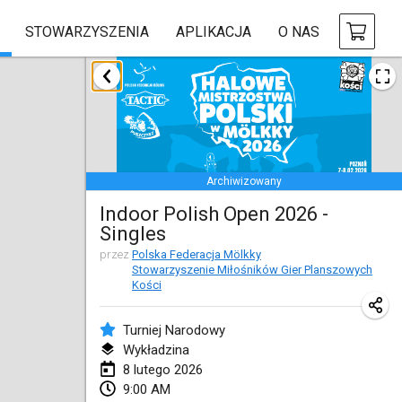
STOWARZYSZENIA
APLIKACJA
O NAS
styczeń 2026
Tournoi de la bonne année
10 sty 2026
|
Francja
Archiwizowany
Open de Boulay Triplette
Indoor Polish Open 2026 -
17 sty 2026
|
Francja
Singles
ANULOWANY
Concours de Honnelles
przez
Polska Federacja Mölkky
Stowarzyszenie Miłośników Gier Planszowych
18 sty 2026
|
Belgia
Kości
Tournoi de Mölkky - Lesfous Dubâtonvaigeois
Turniej Narodowy
31 sty 2026
|
Francja
Wykładzina
8 lutego 2026
luty 2026
9:00 AM