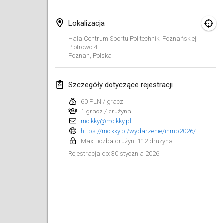
Finska Social Tournament and World Championship Squad Selection
Lokalizacja
1 lut 2026
|
Australia
Hala Centrum Sportu Politechniki Poznańskiej
Piotrowo
4
Indoor Polish Open 2026 - Doubles
Poznan
,
Polska
7 lut 2026
|
Polska
Szczegóły dotyczące rejestracji
Lazala Indoor Cup ZMGZEG
7 lut 2026
|
Węgry
60 PLN / gracz
1 gracz / drużyna
molkky@molkky.pl
Indoor Polish Open 2026 - Singles
https://molkky.pl/wydarzenie/ihmp2026/
8 lut 2026
|
Polska
Max. liczba drużyn: 112 drużyna
30 stycznia 2026
Rejestracja do
:
StranaMölkky
14 lut 2026
|
Włochy
GB Master
21 lut 2026
|
Wielka Brytania