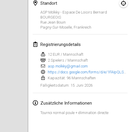
Standort
Finska Social Tournament and World Championship Squad Selection
ASP Mölkky - Espace De Loisirs Bernard
1. Feb. 2026
|
Australien
BOURGEOIS
Rue Jean Bouin
Pagny-Sur-Moselle
,
Frankreich
Indoor Polish Open 2026 - Doubles
7. Feb. 2026
|
Polen
Registrierungsdetails
Lazala Indoor Cup ZMGZEG
12 EUR / Mannschaft
7. Feb. 2026
|
Ungarn
2 Spielers / Mannschaft
asp.molkky@gmail.com
Indoor Polish Open 2026 - Singles
https://docs.google.com/forms/d/e/1FAIpQLScSfJtA6vLuGboCn0moJiKtEo63x58l5wD59Pexo-D-3Q-bnA/viewform?pli=1
Kapazität: 96 Mannschaften
8. Feb. 2026
|
Polen
15. Juni 2026
Fälligkeitsdatum
:
StranaMölkky
14. Feb. 2026
|
Italien
Zusätzliche Informationen
Tournoi normal poule + élimination directe
GB Master
21. Feb. 2026
|
Vereinigtes Königreich