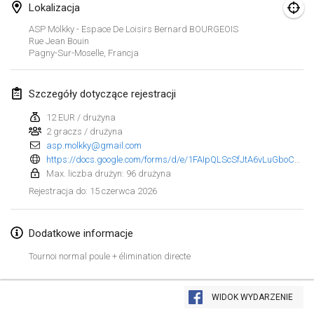
Lokalizacja
Finska Social Tournament and World Championship Squad Selection
ASP Mölkky - Espace De Loisirs Bernard BOURGEOIS
1 lut 2026
|
Australia
Rue Jean Bouin
Pagny-Sur-Moselle
,
Francja
Indoor Polish Open 2026 - Doubles
7 lut 2026
|
Polska
Szczegóły dotyczące rejestracji
12 EUR / drużyna
Lazala Indoor Cup ZMGZEG
2 graczs / drużyna
7 lut 2026
|
Węgry
asp.molkky@gmail.com
https://docs.google.com/forms/d/e/1FAIpQLScSfJtA6vLuGboCn0moJiKtEo63x58l5wD59Pexo-D-3Q-bnA/viewform?pli=1
Indoor Polish Open 2026 - Singles
Max. liczba drużyn: 96 drużyna
8 lut 2026
|
Polska
15 czerwca 2026
Rejestracja do
:
StranaMölkky
Dodatkowe informacje
14 lut 2026
|
Włochy
Tournoi normal poule + élimination directe
GB Master
Lista widoku
21 lut 2026
|
Wielka Brytania
WIDOK WYDARZENIE
Wyświetlanie
168
turniejów
Kuratorowany przez
Mölkk Your World