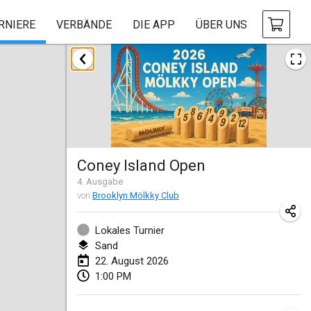
RNIERE
VERBÄNDE
DIE APP
ÜBER UNS
August 2026
Challenge des Ducasses
9. Aug. 2026
|
Belgien
Mölkky on the Beach
Coney Island Open
11. Aug. 2026
|
Frankreich
4
. Ausgabe
von
Brooklyn Mölkky Club
MM - World Championships
14. Aug. 2026
|
Finnland
Lokales Turnier
Sand
Coney Island Open
22. August 2026
22. Aug. 2026
|
Vereinigte Staaten
1:00 PM
Grand Prix Polski 2026 - Round 5 (Final)