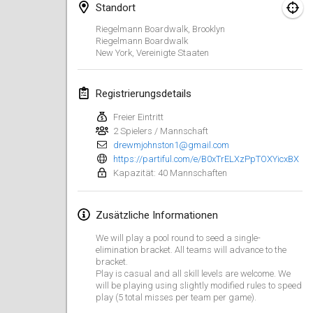
29. Aug. 2026
|
Polen
Standort
Riegelmann Boardwalk, Brooklyn
Norddeutsche Mölkky Meisterschaft (open)
Riegelmann Boardwalk
29. Aug. 2026
|
Deutschland
New York
,
Vereinigte Staaten
Fours Polish Championship 2026
Registrierungsdetails
30. Aug. 2026
|
Polen
Freier Eintritt
2 Spielers / Mannschaft
Open de midi Pyrénées
drewmjohnston1@gmail.com
30. Aug. 2026
|
Frankreich
https://partiful.com/e/B0xTrELXzPpTOXYicxBX
Kapazität: 40 Mannschaften
September 2026
Zusätzliche Informationen
Mistrovství ČR trojic
We will play a pool round to seed a single-
5. Sept. 2026
|
Tschechische Republik
elimination bracket. All teams will advance to the
bracket.
Open de Surzur
Play is casual and all skill levels are welcome. We
will be playing using slightly modified rules to speed
5. Sept. 2026
|
Frankreich
play (5 total misses per team per game).