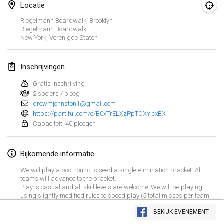
29 aug. 2026
|
Polen
Locatie
Riegelmann Boardwalk, Brooklyn
Norddeutsche Mölkky Meisterschaft (open)
Riegelmann Boardwalk
29 aug. 2026
|
Duitsland
New York
,
Verenigde Staten
Fours Polish Championship 2026
Inschrijvingen
30 aug. 2026
|
Polen
Gratis inschrijving
2 spelers / ploeg
Open de midi Pyrénées
drewmjohnston1@gmail.com
30 aug. 2026
|
Frankrijk
https://partiful.com/e/B0xTrELXzPpTOXYicxBX
Capaciteit: 40 ploegen
september 2026
Bijkomende informatie
Mistrovství ČR trojic
We will play a pool round to seed a single-elimination bracket. All
5 sep. 2026
|
Tsjechië
teams will advance to the bracket.
Play is casual and all skill levels are welcome. We will be playing
Open de Surzur
using slightly modified rules to speed play (5 total misses per team
Weergave lijst
per game).
5 sep. 2026
|
Frankrijk
BEKIJK EVENEMENT
39
tornooien weergegeven
Samengesteld door
Mölkk Your World