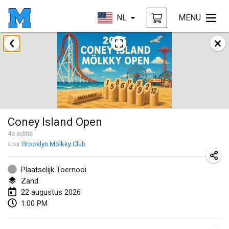
NL
MENU
augustus 2026
Challenge des Ducasses
9 aug. 2026
|
België
Mölkky on the Beach
Coney Island Open
11 aug. 2026
|
Frankrijk
4
e editie
door
Brooklyn Mölkky Club
MM - World Championships
14 aug. 2026
|
Finland
Plaatselijk Toernooi
Zand
Coney Island Open
22 augustus 2026
22 aug. 2026
|
Verenigde Staten
1:00 PM
Grand Prix Polski 2026 - Round 5 (Final)