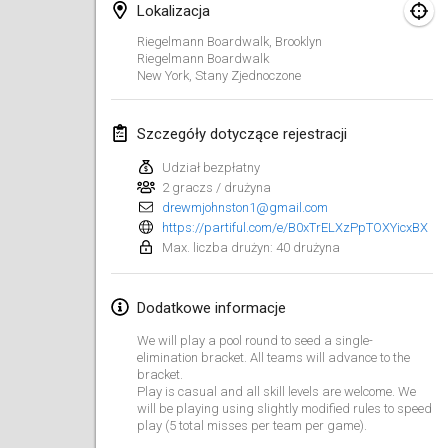
29 sie 2026
|
Polska
Lokalizacja
Riegelmann Boardwalk, Brooklyn
Norddeutsche Mölkky Meisterschaft (open)
Riegelmann Boardwalk
29 sie 2026
|
Niemcy
New York
,
Stany Zjednoczone
Fours Polish Championship 2026
Szczegóły dotyczące rejestracji
30 sie 2026
|
Polska
Udział bezpłatny
2 graczs / drużyna
Open de midi Pyrénées
drewmjohnston1@gmail.com
30 sie 2026
|
Francja
https://partiful.com/e/B0xTrELXzPpTOXYicxBX
Max. liczba drużyn: 40 drużyna
wrzesień 2026
Dodatkowe informacje
Mistrovství ČR trojic
We will play a pool round to seed a single-
5 wrz 2026
|
Czechy
elimination bracket. All teams will advance to the
bracket.
Open de Surzur
Play is casual and all skill levels are welcome. We
will be playing using slightly modified rules to speed
5 wrz 2026
|
Francja
play (5 total misses per team per game).