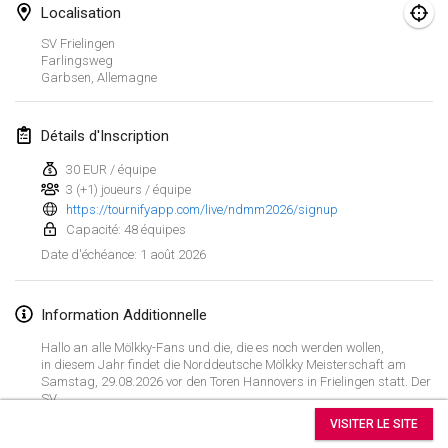
29 août 2026
|
Allemagne
Localisation
SV Frielingen
Fours Polish Championship 2026
Farlingsweg
30 août 2026
|
Pologne
Garbsen
,
Allemagne
Open de midi Pyrénées
Détails d'Inscription
30 août 2026
|
France
30 EUR / équipe
3 (+1) joueurs / équipe
septembre 2026
https://tournifyapp.com/live/ndmm2026/signup
Capacité: 48 équipes
Mistrovství ČR trojic
1 août 2026
Date d'échéance
:
5 sept. 2026
|
République tchèque
Information Additionnelle
Open de Surzur
5 sept. 2026
|
France
Hallo an alle Mölkky-Fans und die, die es noch werden wollen,
in diesem Jahr findet die Norddeutsche Mölkky Meisterschaft am
Samstag, 29.08.2026 vor den Toren Hannovers in Frielingen statt. Der
Berlin Mölkky Open
Afficher la liste
SV
5 sept. 2026
|
Allemagne
Frielingen e.V. stellt uns einen Rasen-Fußballplatz zur Verfügung. Der
VISITER LE SITE
dazugehörige Förderverein versorgt uns mit Speisen und Getränken.
Montrant
38
tournois
Maintenu par
Mölkk Your World