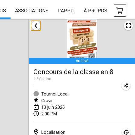
OIS
ASSOCIATIONS
L'APPLI
À PROPOS
janvier 2026
Tournoi de la bonne année
10 janv. 2026
|
France
Archivé
Open de Boulay Triplette
Concours de la classe en 8
17 janv. 2026
|
France
re
1
édition
ANNULÉ
Concours de Honnelles
18 janv. 2026
|
Belgique
Tournoi Local
Gravier
Tournoi de Mölkky - Lesfous Dubâtonvaigeois
13 juin 2026
2:00 PM
31 janv. 2026
|
France
février 2026
Localisation