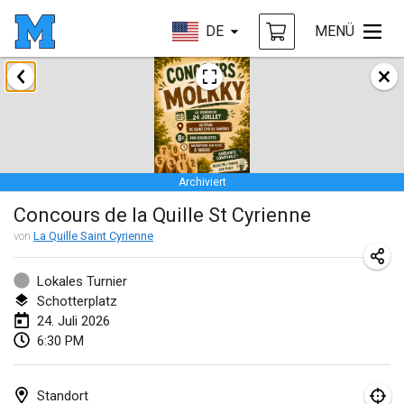
DE
MENÜ
Januar 2026
Tournoi de la bonne année
10. Jan. 2026
|
Frankreich
Archiviert
Open de Boulay Triplette
Concours de la Quille St Cyrienne
17. Jan. 2026
|
Frankreich
von
La Quille Saint Cyrienne
ABGESAGT
Concours de Honnelles
18. Jan. 2026
|
Belgien
Lokales Turnier
Schotterplatz
Tournoi de Mölkky - Lesfous Dubâtonvaigeois
24. Juli 2026
6:30 PM
31. Jan. 2026
|
Frankreich
Februar 2026
Standort