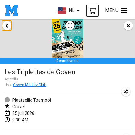
NL
MENU
januari 2026
Tournoi de la bonne année
10 jan. 2026
|
Frankrijk
Gearchiveerd
Open de Boulay Triplette
Les Triplettes de Goven
17 jan. 2026
|
Frankrijk
4
e editie
GEANNULEERD
door
Goven Mölkky Club
Concours de Honnelles
18 jan. 2026
|
België
Plaatselijk Toernooi
Gravel
Tournoi de Mölkky - Lesfous Dubâtonvaigeois
25 juli 2026
31 jan. 2026
|
Frankrijk
9:30 AM
februari 2026