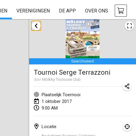
IEN
VERENIGINGEN
DE APP
OVER ONS
april 2017
Le tournoi du Printemps Parisien
8 apr. 2017
|
Frankrijk
Gearchiveerd
Tournoi de l'AS St Aignan
Tournoi Serge Terrazzoni
8 apr. 2017
|
Frankrijk
door
Mölkky Toulouse Club
Cluny Mölkky Open
8 apr. 2017
|
Frankrijk
Plaatselijk Toernooi
1 oktober 2017
Poikkitieteellinen Mölkky
9:00 AM
24 apr. 2017
|
Finland
Locatie
Akateemisen Mölkyn Maailmanmestaruuskisa
Boulodrome François Carbonne