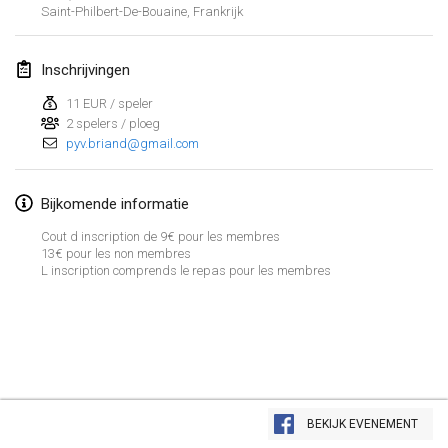
29 apr. 2017
|
Finland
Saint-Philbert-De-Bouaine
,
Frankrijk
mei 2017
Inschrijvingen
St-Philbert-de-Mölkky
11 EUR / speler
2 spelers / ploeg
1 mei 2017
|
Frankrijk
pyv.briand@gmail.com
Rodamiento Cup
4 mei 2017
|
Tsjechië
Bijkomende informatie
Cout d inscription de 9€ pour les membres
Open de France
13€ pour les non membres
5 mei 2017
|
Frankrijk
L inscription comprends le repas pour les membres
juni 2017
Fiv’Internationale Mölkky Cup
4 jun. 2017
|
Frankrijk
Weergave lijst
BEKIJK EVENEMENT
29
tornooien weergegeven
Open du MCEN
Samengesteld door
Mölkk Your World