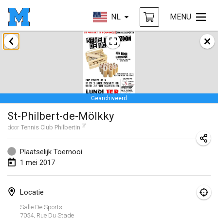
NL
MENU
april 2017
Le tournoi du Printemps Parisien
8 apr. 2017
|
Frankrijk
Gearchiveerd
Tournoi de l'AS St Aignan
St-Philbert-de-Mölkky
8 apr. 2017
|
Frankrijk
door
Tennis Club Philbertin
Cluny Mölkky Open
8 apr. 2017
|
Frankrijk
Plaatselijk Toernooi
1 mei 2017
Poikkitieteellinen Mölkky
24 apr. 2017
|
Finland
Locatie
Salle De Sports
Akateemisen Mölkyn Maailmanmestaruuskisa
7054, Rue Du Stade