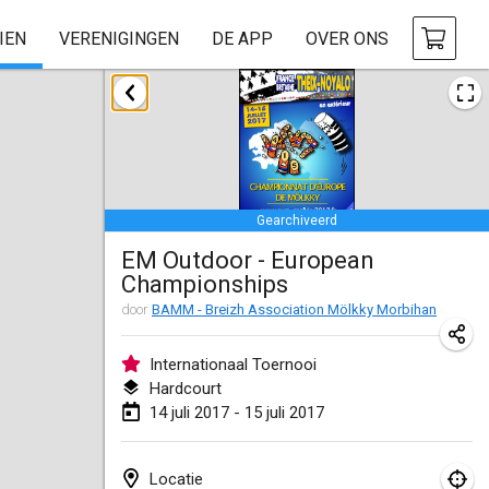
IEN
VERENIGINGEN
DE APP
OVER ONS
april 2017
Le tournoi du Printemps Parisien
8 apr. 2017
|
Frankrijk
Gearchiveerd
Tournoi de l'AS St Aignan
EM Outdoor - European
8 apr. 2017
|
Frankrijk
Championships
Cluny Mölkky Open
door
BAMM - Breizh Association Mölkky Morbihan
8 apr. 2017
|
Frankrijk
Internationaal Toernooi
Poikkitieteellinen Mölkky
Hardcourt
14 juli 2017 - 15 juli 2017
24 apr. 2017
|
Finland
Akateemisen Mölkyn Maailmanmestaruuskisa
Locatie