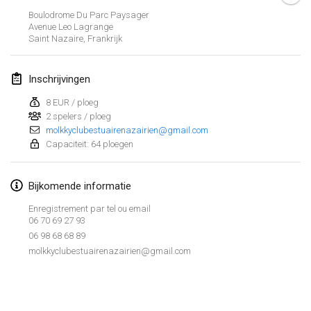
29 apr. 2017
|
Finland
Boulodrome Du Parc Paysager
Avenue Leo Lagrange
Saint Nazaire
,
Frankrijk
mei 2017
St-Philbert-de-Mölkky
Inschrijvingen
1 mei 2017
|
Frankrijk
8 EUR / ploeg
2 spelers / ploeg
Rodamiento Cup
molkkyclubestuairenazairien@gmail.com
4 mei 2017
|
Tsjechië
Capaciteit: 64 ploegen
Open de France
Bijkomende informatie
5 mei 2017
|
Frankrijk
Enregistrement par tel ou email
06 70 69 27 93
juni 2017
06 98 68 68 89
molkkyclubestuairenazairien@gmail.com
Fiv’Internationale Mölkky Cup
4 jun. 2017
|
Frankrijk
Weergave lijst
29
tornooien weergegeven
Open du MCEN
Samengesteld door
Mölkk Your World