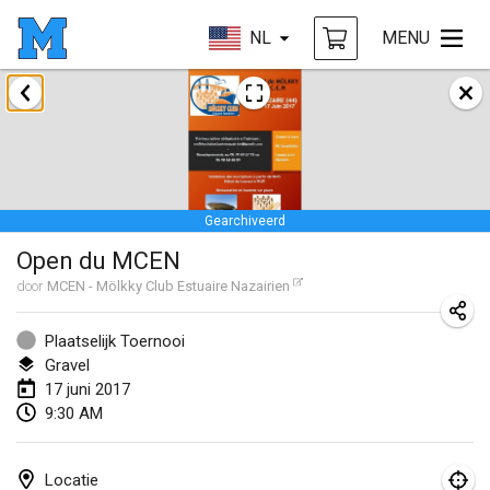
NL
MENU
april 2017
Le tournoi du Printemps Parisien
8 apr. 2017
|
Frankrijk
Gearchiveerd
Tournoi de l'AS St Aignan
Open du MCEN
8 apr. 2017
|
Frankrijk
door
MCEN - Mölkky Club Estuaire Nazairien
Cluny Mölkky Open
8 apr. 2017
|
Frankrijk
Plaatselijk Toernooi
Gravel
Poikkitieteellinen Mölkky
17 juni 2017
9:30 AM
24 apr. 2017
|
Finland
Akateemisen Mölkyn Maailmanmestaruuskisa
Locatie