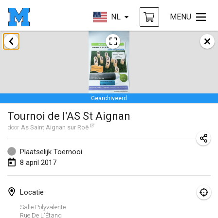
NL
MENU
april 2017
Le tournoi du Printemps Parisien
8 apr. 2017
|
Frankrijk
Gearchiveerd
Tournoi de l'AS St Aignan
Tournoi de l'AS St Aignan
8 apr. 2017
|
Frankrijk
door
As Saint Aignan sur Roë
Cluny Mölkky Open
8 apr. 2017
|
Frankrijk
Plaatselijk Toernooi
8 april 2017
Poikkitieteellinen Mölkky
24 apr. 2017
|
Finland
Locatie
Salle Polyvalente
Akateemisen Mölkyn Maailmanmestaruuskisa
Rue De L'Étang