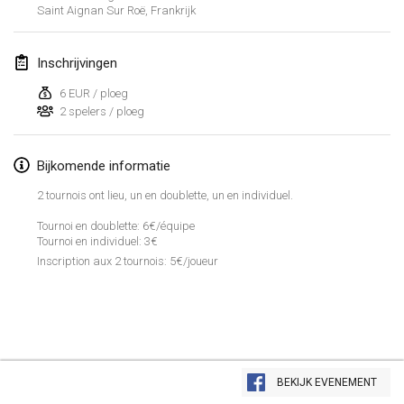
29 apr. 2017
|
Finland
Saint Aignan Sur Roë
,
Frankrijk
mei 2017
Inschrijvingen
St-Philbert-de-Mölkky
6 EUR / ploeg
2 spelers / ploeg
1 mei 2017
|
Frankrijk
Rodamiento Cup
Bijkomende informatie
4 mei 2017
|
Tsjechië
2 tournois ont lieu, un en doublette, un en individuel.
Open de France
Tournoi en doublette: 6€/équipe
Tournoi en individuel: 3€
5 mei 2017
|
Frankrijk
Inscription aux 2 tournois: 5€/joueur
juni 2017
Fiv’Internationale Mölkky Cup
4 jun. 2017
|
Frankrijk
Weergave lijst
BEKIJK EVENEMENT
29
tornooien weergegeven
Open du MCEN
Samengesteld door
Mölkk Your World