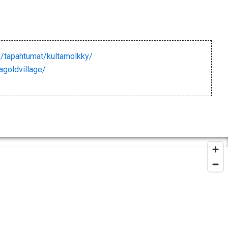
fi/tapahtumat/kultamolkky/
goldvillage/