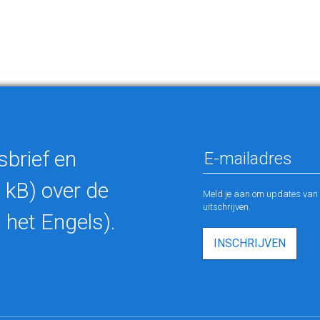
sbrief en
 kB) over de
Meld je aan om updates van M
uitschrijven.
 het Engels).
INSCHRIJVEN