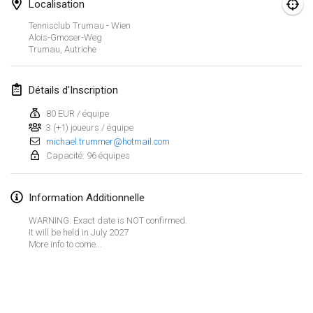
29 août 2026
|
Pologne
Localisation
Tennisclub Trumau - Wien
Norddeutsche Mölkky Meisterschaft (open)
Alois-Gmoser-Weg
Trumau
,
Autriche
29 août 2026
|
Allemagne
Fours Polish Championship 2026
Détails d'Inscription
30 août 2026
|
Pologne
80 EUR / équipe
3 (+1) joueurs / équipe
Open de midi Pyrénées
michael.trummer@hotmail.com
30 août 2026
|
France
Capacité: 96 équipes
septembre 2026
Information Additionnelle
WARNING. Exact date is NOT confirmed.
Mistrovství ČR trojic
It will be held in July 2027
5 sept. 2026
|
République tchèque
More info to come...
Open de Surzur
Afficher la liste
5 sept. 2026
|
France
Montrant
39
tournois
Maintenu par
Mölkk Your World