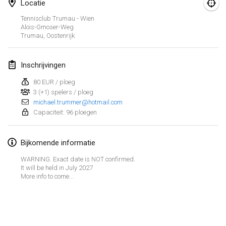
29 aug. 2026
|
Polen
Locatie
Tennisclub Trumau - Wien
Norddeutsche Mölkky Meisterschaft (open)
Alois-Gmoser-Weg
Trumau
,
Oostenrijk
29 aug. 2026
|
Duitsland
Fours Polish Championship 2026
Inschrijvingen
30 aug. 2026
|
Polen
80 EUR / ploeg
3 (+1) spelers / ploeg
Open de midi Pyrénées
michael.trummer@hotmail.com
30 aug. 2026
|
Frankrijk
Capaciteit: 96 ploegen
september 2026
Bijkomende informatie
WARNING. Exact date is NOT confirmed.
Mistrovství ČR trojic
It will be held in July 2027
5 sep. 2026
|
Tsjechië
More info to come...
Open de Surzur
Weergave lijst
5 sep. 2026
|
Frankrijk
39
tornooien weergegeven
Samengesteld door
Mölkk Your World