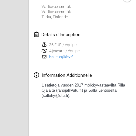
29 avr. 2017
|
Finlande
Vartiovuorenmäki
Vartiovuorenmäki
Turku
,
Finlande
mai 2017
St-Philbert-de-Mölkky
Détails d'Inscription
1 mai 2017
|
France
36 EUR / équipe
4 joueurs / équipe
Rodamiento Cup
hallitus@lex.fi
4 mai 2017
|
République tchèque
Open de France
Information Additionnelle
5 mai 2017
|
France
Lisätietoja vuoden 2017 mölkkyvastaavilta Rilla
Ojalalta (rahojal@utu.fi) ja Salla Lehtoselta
(sallehy@utu.fi).
juin 2017
Fiv’Internationale Mölkky Cup
4 juin 2017
|
France
Open du MCEN