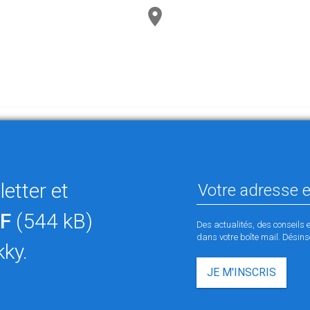
etter et
F
(544 kB)
Des actualités, des conseils 
dans votre boîte mail. Désinsc
kky.
JE M'INSCRIS