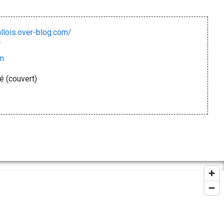
allois.over-blog.com/
/
om
 (couvert)