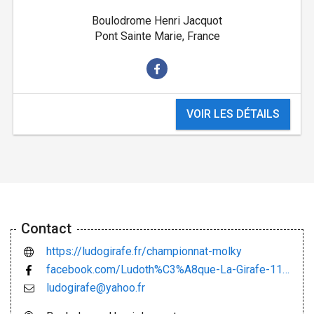
Boulodrome Henri Jacquot
Pont Sainte Marie, France
VOIR LES DÉTAILS
Contact
https://ludogirafe.fr/championnat-molky
facebook.com/Ludoth%C3%A8que-La-Girafe-118913221497502/
ludogirafe@yahoo.fr