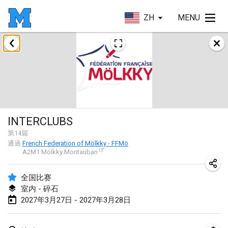
ZH
MENU
2026年8月
Challenge des Ducasses
2026年8月9日
|
比利時
Mölkky on the Beach
INTERCLUBS
2026年8月11日
|
法國
第
14
届
通過
French Federation of Mölkky - FFMö
MM - World Championships
A2M1 Mölkky Montauban
2026年8月14日
|
芬蘭
全国比赛
Coney Island Open
室内 - 碎石
2026年8月22日
|
美國
2027年3月27日 - 2027年3月28日
Grand Prix Polski 2026 - Round 5 (Final)