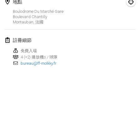
2026年8月29日
|
波蘭
地點
Boulodrome Du Marché Gare
Norddeutsche Mölkky Meisterschaft (open)
Boulevard Chantilly
Montauban
,
法國
2026年8月29日
|
德國
Fours Polish Championship 2026
註冊細節
2026年8月30日
|
波蘭
免費入場
4 (+2) 播放機s / 球隊
Open de midi Pyrénées
bureau@ff-molkky.fr
2026年8月30日
|
法國
2026年9月
Mistrovství ČR trojic
2026年9月5日
|
捷克共和國
Open de Surzur
显示列表
2026年9月5日
|
法國
显示
39
个
由
Mölkk Your World
策划