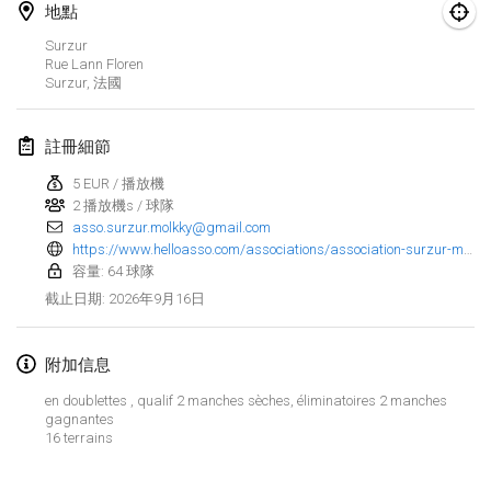
2026年8月29日
|
波蘭
地點
Surzur
Norddeutsche Mölkky Meisterschaft (open)
Rue Lann Floren
2026年8月29日
|
德國
Surzur
,
法國
Fours Polish Championship 2026
註冊細節
2026年8月30日
|
波蘭
5 EUR / 播放機
2 播放機s / 球隊
Open de midi Pyrénées
asso.surzur.molkky@gmail.com
2026年8月30日
|
法國
https://www.helloasso.com/associations/association-surzur-molkky/evenements/tournoi-de-molkky-2-2-1
容量: 64 球隊
2026年9月
2026年9月16日
截止日期
:
Mistrovství ČR trojic
附加信息
2026年9月5日
|
捷克共和國
en doublettes , qualif 2 manches sèches, éliminatoires 2 manches
gagnantes
Open de Surzur
显示列表
16 terrains
2026年9月5日
|
法國
显示
39
个
由
Mölkk Your World
策划