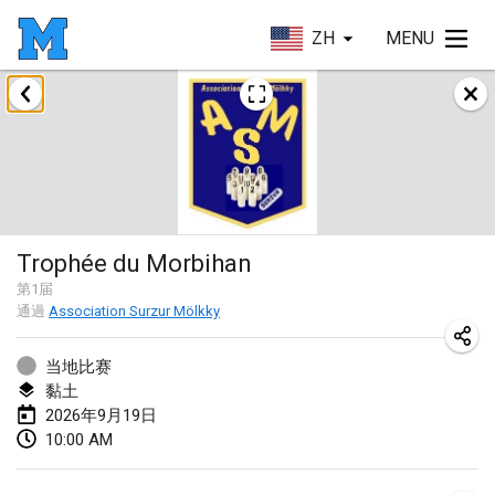
ZH
MENU
2026年8月
Challenge des Ducasses
2026年8月9日
|
比利時
Mölkky on the Beach
Trophée du Morbihan
2026年8月11日
|
法國
第
1
届
通過
Association Surzur Mölkky
MM - World Championships
2026年8月14日
|
芬蘭
当地比赛
黏土
Coney Island Open
2026年9月19日
2026年8月22日
|
美國
10:00 AM
Grand Prix Polski 2026 - Round 5 (Final)