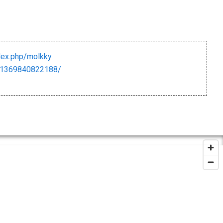
ndex.php/molkky
61369840822188/