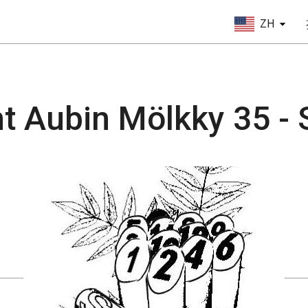
ZH
nt Aubin Mölkky 35 -