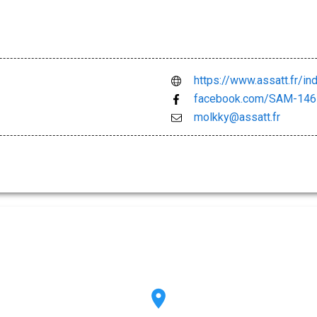
https://www.assatt.fr/i
facebook.com/SAM-14
molkky@assatt.fr