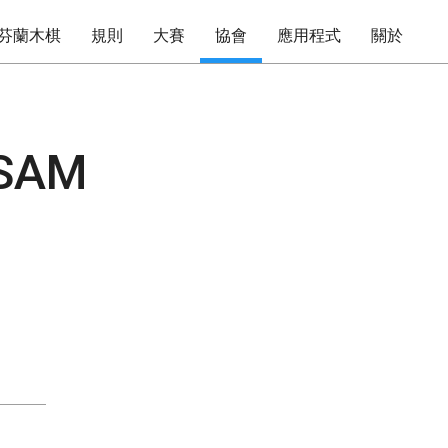
芬蘭木棋
規則
大賽
協會
應用程式
關於
 SAM