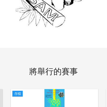
將舉行的賽事
存檔