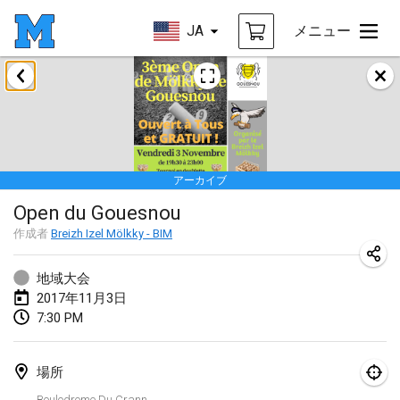
JA
メニュー
2017年4月
Le tournoi du Printemps Parisien
2017年4月8日
|
フランス
アーカイブ
Tournoi de l'AS St Aignan
Open du Gouesnou
2017年4月8日
|
フランス
作成者
Breizh Izel Mölkky - BIM
Cluny Mölkky Open
2017年4月8日
|
フランス
地域大会
2017年11月3日
Poikkitieteellinen Mölkky
7:30 PM
2017年4月24日
|
フィンランド
場所
Akateemisen Mölkyn Maailmanmestaruuskisa
Boulodrome Du Crann