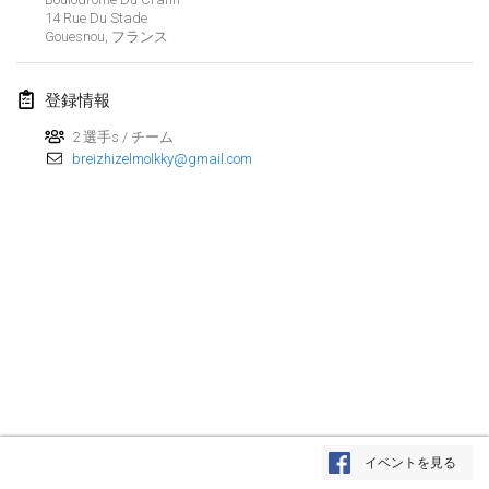
2017年4月29日
|
フィンランド
14 Rue Du Stade
Gouesnou
,
フランス
2017年5月
登録情報
St-Philbert-de-Mölkky
2017年5月1日
|
フランス
2 選手s / チーム
breizhizelmolkky@gmail.com
Rodamiento Cup
2017年5月4日
|
チェコ
Open de France
2017年5月5日
|
フランス
2017年6月
Fiv’Internationale Mölkky Cup
2017年6月4日
|
フランス
リストを表示
イベントを見る
表示中
29
トーナメント
Open du MCEN
監修:
Mölkk Your World