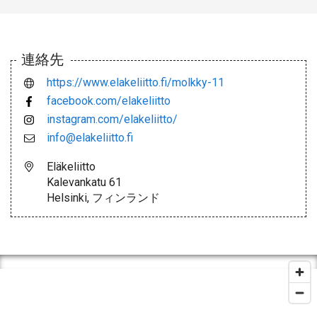
連絡先
https://www.elakeliitto.fi/molkky-11
facebook.com/elakeliitto
instagram.com/elakeliitto/
info@elakeliitto.fi
Eläkeliitto
Kalevankatu 61
Helsinki, フィンランド