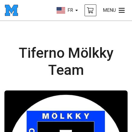
FR
MENU
Tiferno Mölkky
Team