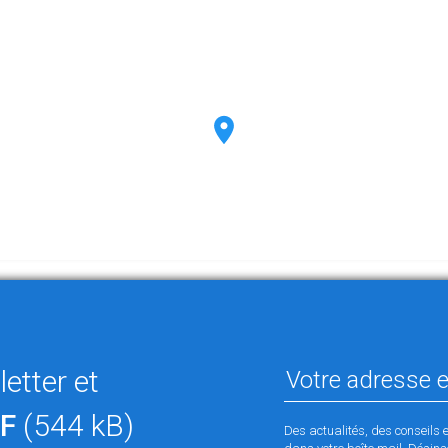
etter et
F
(544 kB)
Des actualités, des conseils 