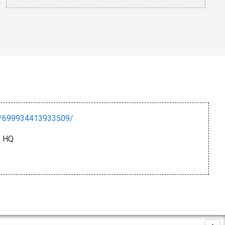
s/699934413933509/
y HQ