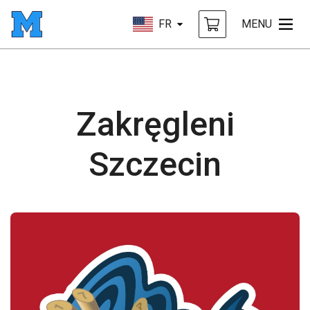
FR
MENU
Zakręgleni
Szczecin