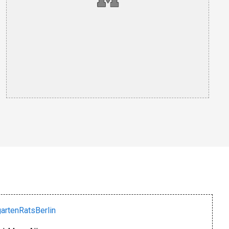
rtenRatsBerlin