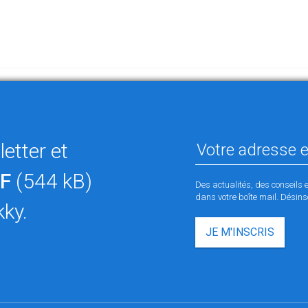
etter et
F
(544 kB)
Des actualités, des conseils 
dans votre boîte mail. Désinsc
kky.
JE M'INSCRIS