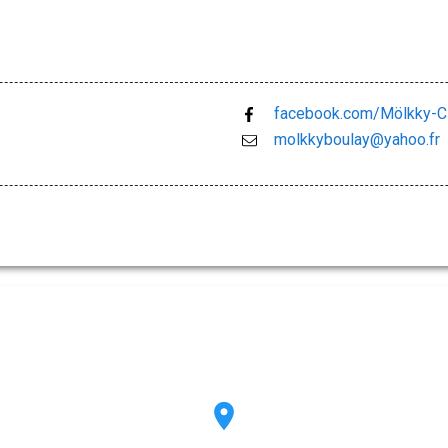
facebook.com/Mölkky-C
molkkyboulay@yahoo.fr