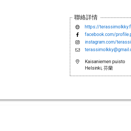
聯絡詳情
https://terassimolkky.f
facebook.com/profil
instagram.com/terass
terassimolkky@gmail
Kaisaniemen puisto
Helsinki, 芬蘭