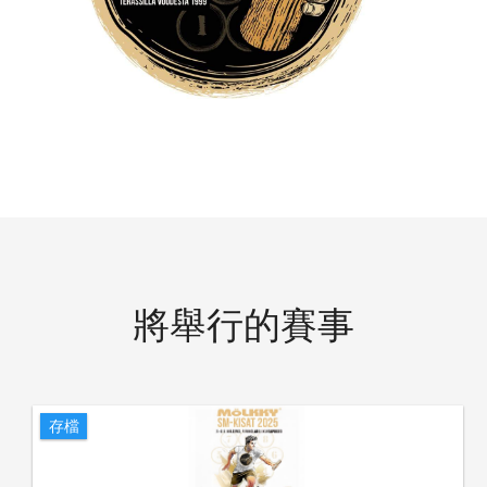
將舉行的賽事
存檔