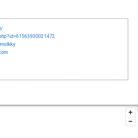
i/
e.php?id=61563930021472
imolkky
.com