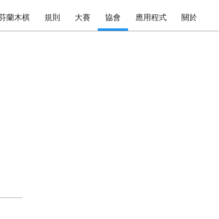
芬蘭木棋
規則
大賽
協會
應用程式
關於