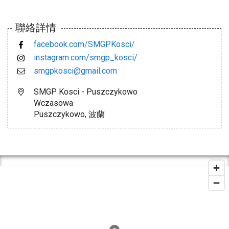
聯絡詳情
facebook.com/SMGPKosci/
instagram.com/smgp_kosci/
smgpkosci@gmail.com
SMGP Kosci - Puszczykowo
Wczasowa
Puszczykowo, 波蘭