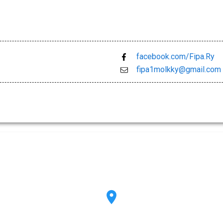
facebook.com/Fipa.Ry
fipa1molkky@gmail.com