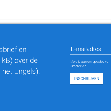
sbrief en
 kB) over de
Meld je aan om updates van M
uitschrijven.
 het Engels).
INSCHRIJVEN