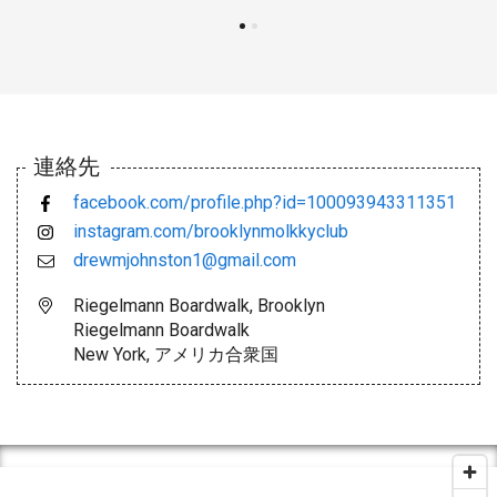
連絡先
facebook.com/profile.php?id=100093943311351
instagram.com/brooklynmolkkyclub
drewmjohnston1@gmail.com
Riegelmann Boardwalk, Brooklyn
Riegelmann Boardwalk
New York, アメリカ合衆国