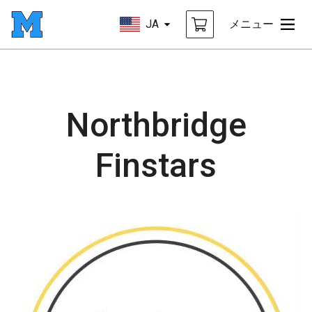
JA
メニュー
Northbridge
Finstars