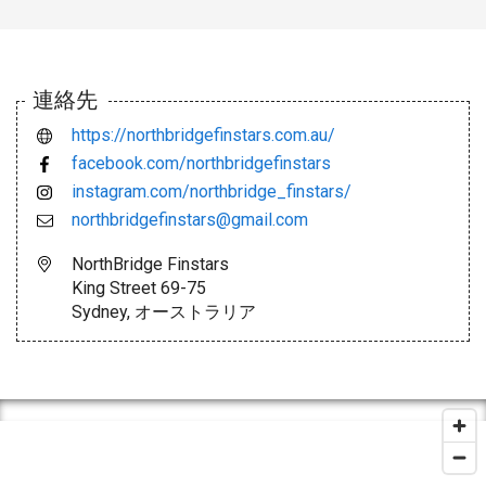
連絡先
https://northbridgefinstars.com.au/
facebook.com/northbridgefinstars
instagram.com/northbridge_finstars/
northbridgefinstars@gmail.com
NorthBridge Finstars
King Street 69-75
Sydney, オーストラリア