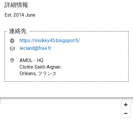
詳細情報
Est. 2014 June
連絡先
https://molkky45.blogspot.fi/
lecland@free.fr
AMOL - HQ
Cloitre Saint-Aignan
Orléans, フランス