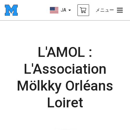
JA
メニュー
L'AMOL :
L'Association
Mölkky Orléans
Loiret