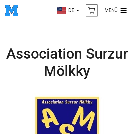
DE
MENÜ
Association Surzur
Mölkky