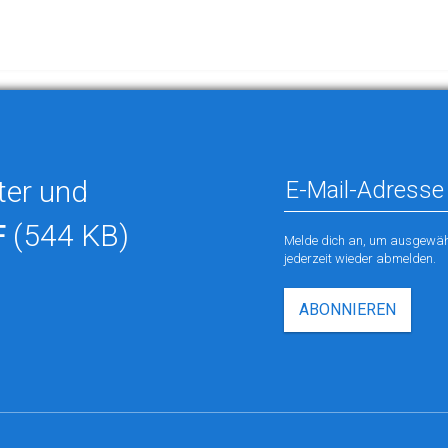
ter und
F
(544 KB)
Melde dich an, um ausgewähl
jederzeit wieder abmelden.
ABONNIEREN