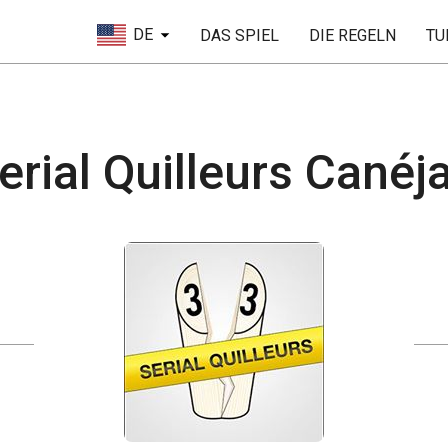
DE
DAS SPIEL
DIE REGELN
TU
erial Quilleurs Canéj