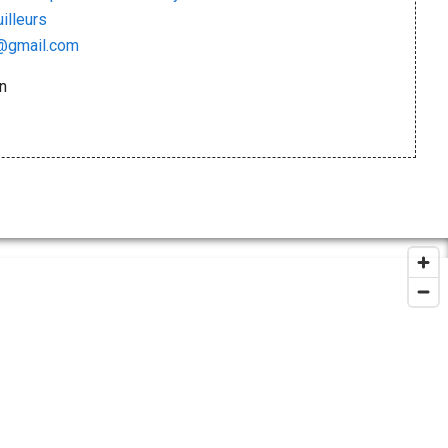
illeurs
y@gmail.com
n