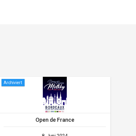
Archiviert
Archi
Open de France
8. Juni 2024